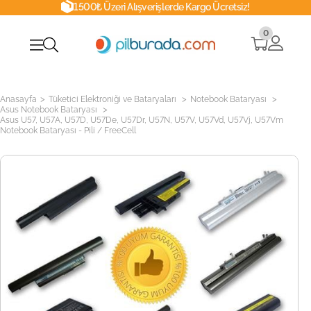
1500₺ Üzeri Alışverişlerde Kargo Ücretsiz!
0
>
>
>
Anasayfa
Tüketici Elektroniği ve Bataryaları
Notebook Bataryası
>
Asus Notebook Bataryası
Asus U57, U57A, U57D, U57De, U57Dr, U57N, U57V, U57Vd, U57Vj, U57Vm
Notebook Bataryası - Pili / FreeCell