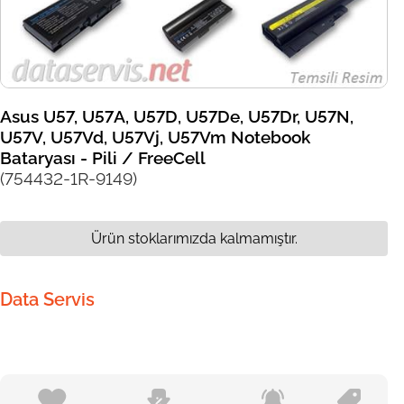
Asus U57, U57A, U57D, U57De, U57Dr, U57N,
U57V, U57Vd, U57Vj, U57Vm Notebook
Bataryası - Pili / FreeCell
(754432-1R-9149)
Ürün stoklarımızda kalmamıştır.
Data Servis