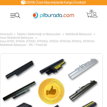
1500₺ Üzeri Alışverişlerde Kargo Ücretsiz!
0
>
>
>
Anasayfa
Tüketici Elektroniği ve Bataryaları
Notebook Bataryası
>
Asus Notebook Bataryası
Asus R700, R700A, R700D, R700De, R700V, R700Vd, R700Vj, R700Vm
Notebook Bataryası - Pili / FreeCell