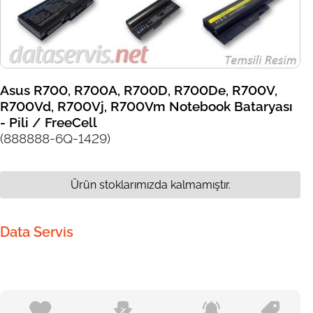
Asus R700, R700A, R700D, R700De, R700V,
R700Vd, R700Vj, R700Vm Notebook Bataryası
- Pili / FreeCell
(888888-6Q-1429)
Ürün stoklarımızda kalmamıştır.
Data Servis