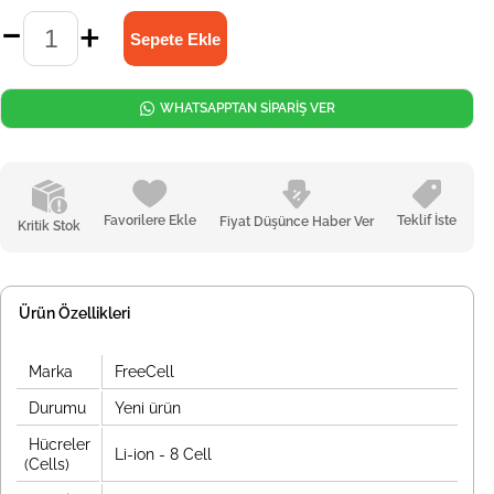
WHATSAPPTAN SİPARİŞ VER
Favorilere Ekle
Teklif İste
Fiyat Düşünce Haber Ver
Kritik Stok
Ürün Özellikleri
Marka
FreeCell
Durumu
Yeni ürün
Hücreler
Li-ion - 8 Cell
(Cells)