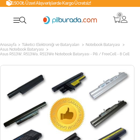
 Alışverişlerde Kargo Ücretsiz!
Whatsa
0
>
>
>
Anasayfa
Tüketici Elektroniği ve Bataryaları
Notebook Bataryası
>
Asus Notebook Bataryası
Asus R513W, R513Wa, R513We Notebook Bataryası - Pili / FreeCell - 8 Cell