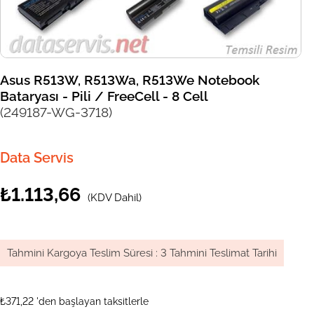
Asus R513W, R513Wa, R513We Notebook
Bataryası - Pili / FreeCell - 8 Cell
(249187-WG-3718)
Data Servis
₺1.113,66
(KDV Dahil)
Tahmini Kargoya Teslim Süresi
:
3 Tahmini Teslimat Tarihi
₺371,22
'den başlayan taksitlerle