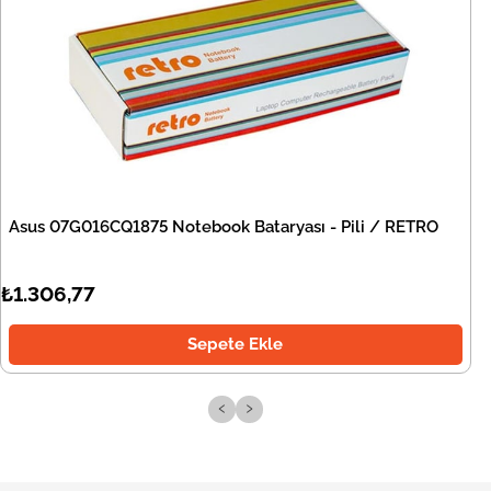
Asus 07G016CQ1875 Notebook Bataryası - Pili / RETRO
₺1.306,77
Sepete Ekle
‹
›