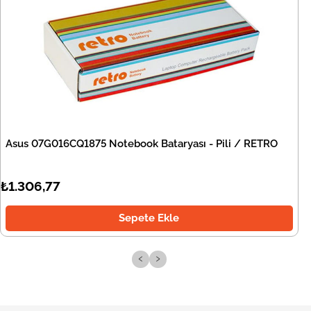
Asus 07G016CQ1875 Notebook Bataryası - Pili / RETRO
₺1.306,77
Sepete Ekle
‹
›