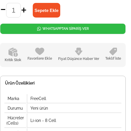
WHATSAPPTAN SİPARİŞ VER
Favorilere Ekle
Teklif İste
Fiyat Düşünce Haber Ver
Kritik Stok
Ürün Özellikleri
Marka
FreeCell
Durumu
Yeni ürün
Hücreler
Li-ion - 8 Cell
(Cells)