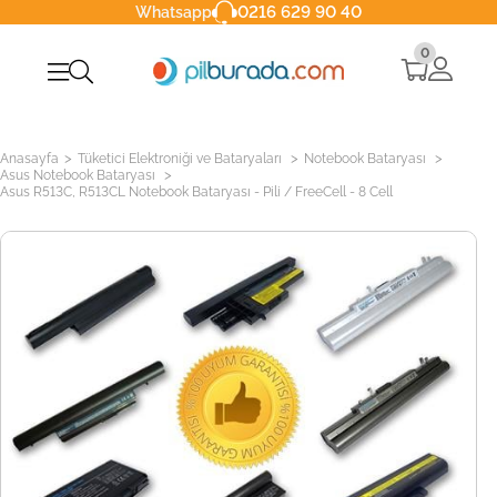
0216 629 90 40
Whatsapp
0
>
>
>
Anasayfa
Tüketici Elektroniği ve Bataryaları
Notebook Bataryası
>
Asus Notebook Bataryası
Asus R513C, R513CL Notebook Bataryası - Pili / FreeCell - 8 Cell