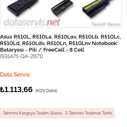
Asus R510L, R510La, R510Lav, R510Lb, R510Lc,
R510Ld, R510Ldv, R510Ln, R510Lnv Notebook
Bataryası - Pili / FreeCell - 8 Cell
(931471-QA-2871)
Data Servis
₺1.113,66
(KDV Dahil)
Tahmini Kargoya Teslim Süresi
:
3 Tahmini Teslimat Tarihi