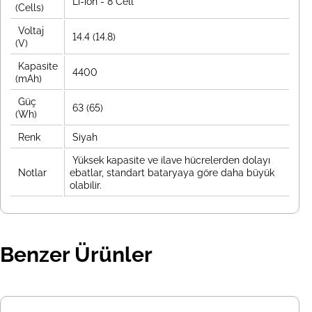
Li-ion - 8 Cell
(Cells)
Voltaj
14.4 (14.8)
(V)
Kapasite
4400
(mAh)
Güç
63 (65)
(Wh)
Renk
Siyah
Yüksek kapasite ve ilave hücrelerden dolayı
Notlar
ebatlar, standart bataryaya göre daha büyük
olabilir.
Benzer Ürünler