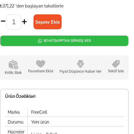
₺371,22
'den başlayan taksitlerle
WHATSAPPTAN SİPARİŞ VER
Favorilere Ekle
Teklif İste
Fiyat Düşünce Haber Ver
Kritik Stok
Ürün Özellikleri
Marka
FreeCell
Durumu
Yeni ürün
Hücreler