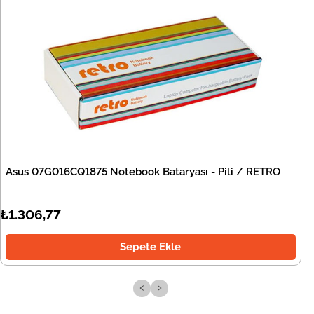
Asus 07G016CQ1875 Notebook Bataryası - Pili / RETRO
₺1.306,77
Sepete Ekle
‹
›