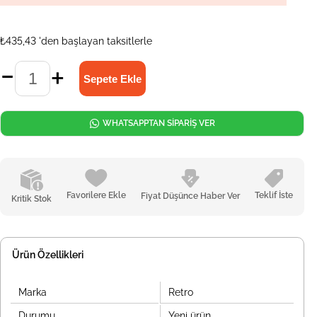
₺435,43
'den başlayan taksitlerle
WHATSAPPTAN SİPARİŞ VER
Favorilere Ekle
Teklif İste
Fiyat Düşünce Haber Ver
Kritik Stok
Ürün Özellikleri
Marka
Retro
Durumu
Yeni ürün