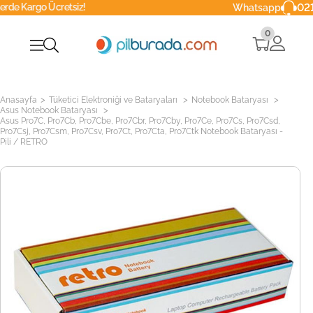
cretsiz!
0216 629 90 
Whatsapp
0
>
>
>
Anasayfa
Tüketici Elektroniği ve Bataryaları
Notebook Bataryası
>
Asus Notebook Bataryası
Asus Pro7C, Pro7Cb, Pro7Cbe, Pro7Cbr, Pro7Cby, Pro7Ce, Pro7Cs, Pro7Csd,
Pro7Csj, Pro7Csm, Pro7Csv, Pro7Ct, Pro7Cta, Pro7Ctk Notebook Bataryası -
Pili / RETRO