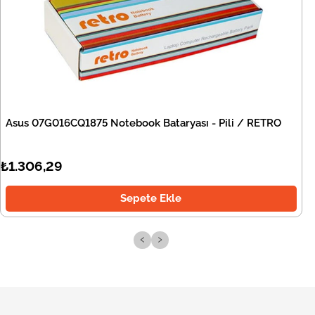
Asus 07G016CQ1875 Notebook Bataryası - Pili / RETRO
₺1.306,29
Sepete Ekle
‹
›