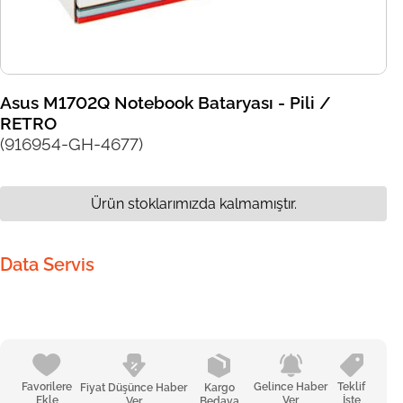
Asus M1702Q Notebook Bataryası - Pili /
RETRO
(916954-GH-4677)
Ürün stoklarımızda kalmamıştır.
Data Servis
Favorilere
Gelince Haber
Teklif
Fiyat Düşünce Haber
Kargo
Ekle
Ver
İste
Ver
Bedava