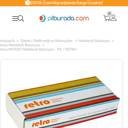
1500₺ Üzeri Alışverişlerde Kargo Ücretsiz!
0
>
>
>
Anasayfa
Tüketici Elektroniği ve Bataryaları
Notebook Bataryası
>
Asus Notebook Bataryası
Asus M1702Q Notebook Bataryası - Pili / RETRO