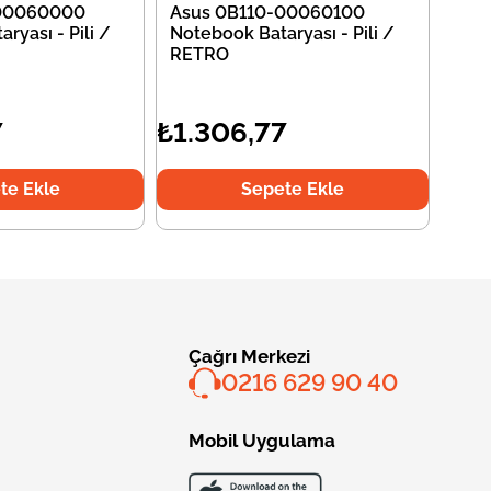
-00060000
Asus 0B110-00060100
ryası - Pili /
Notebook Bataryası - Pili /
RETRO
7
₺1.306,77
te Ekle
Sepete Ekle
Çağrı Merkezi
0216 629 90 40
Mobil Uygulama