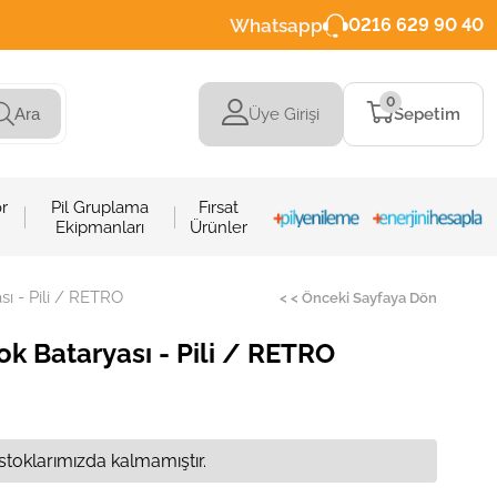
Whatsapp
0216 629 90 40
0
Üye Girişi
Sepetim
Ara
r
Pil Gruplama
Fırsat
Ekipmanları
Ürünler
ı - Pili / RETRO
< < Önceki Sayfaya Dön
 Bataryası - Pili / RETRO
stoklarımızda kalmamıştır.