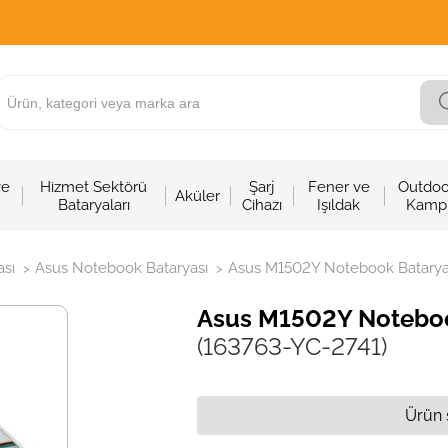
ve
Hizmet Sektörü
Şarj
Fener ve
Outdoo
Aküler
Bataryaları
Cihazı
Işıldak
Kamp
sı
Asus Notebook Bataryası
Asus M1502Y Notebook Bataryas
>
>
Asus M1502Y Notebook
(163763-YC-2741)
Ürün 