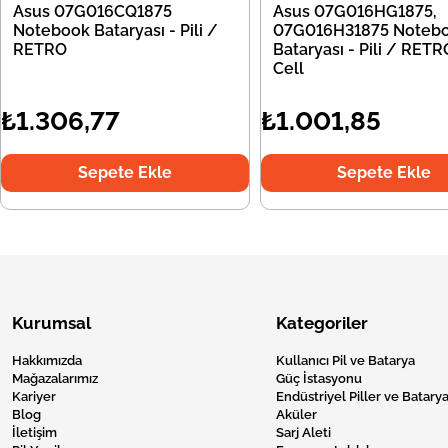
Asus 07G016CQ1875
Asus 07G016HG1875,
Notebook Bataryası - Pili /
07G016H31875 Noteb
RETRO
Bataryası - Pili / RETR
Cell
₺1.306,77
₺1.001,85
Sepete Ekle
Sepete Ekle
Kurumsal
Kategoriler
Hakkımızda
Kullanıcı Pil ve Batarya
Mağazalarımız
Güç İstasyonu
Kariyer
Endüstriyel Piller ve Batarya
Blog
Aküler
İletişim
Sarj Aleti