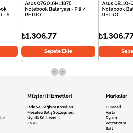
Asus 07G016HL1875
Asus 0B110
ook
Notebook Bataryası - Pili /
Notebook Bata
O - 6
RETRO
RETRO
₺1.306,77
₺1.306,7
Sepete Ekle
Sepe
‹
›
Müşteri Hizmetleri
Markalar
İade ve Değişim Koşulları
Duracell
Mesafeli Satış Sözleşmesi
Varta
lar
Üyelik Sözleşmesi
Dyson
KVKK
Power-xtra
Saft