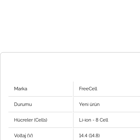
Marka
FreeCell
Durumu
Yeni ürün
Hücreler (Cells)
Li-ion - 8 Cell
Voltaj (V)
14.4 (14.8)