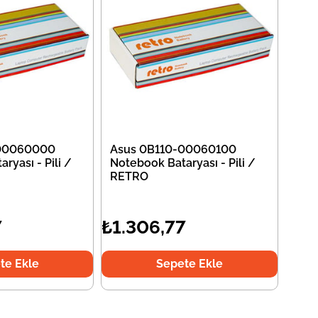
-00060000
Asus 0B110-00060100
ryası - Pili /
Notebook Bataryası - Pili /
RETRO
7
₺1.306,77
te Ekle
Sepete Ekle