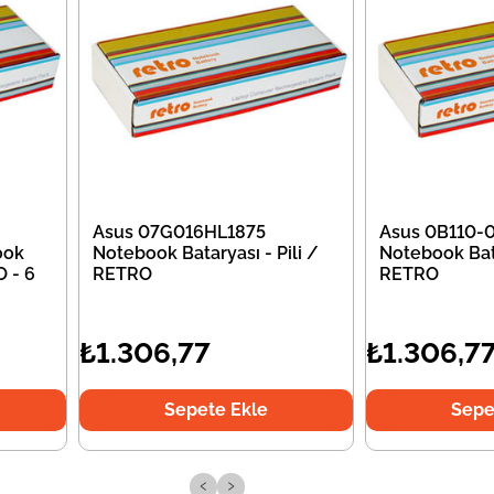
Asus 07G016HL1875
Asus 0B110
ook
Notebook Bataryası - Pili /
Notebook Bata
O - 6
RETRO
RETRO
₺1.306,77
₺1.306,7
Sepete Ekle
Sepe
‹
›