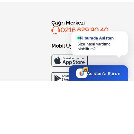
Çağrı Merkezi
0216 629 90 40
Pilburada Asistan
Size nasıl yardımcı
Mobil Uygulama
olabilirim?
AI
Asistan'a Sorun
Bizi Takip Edin