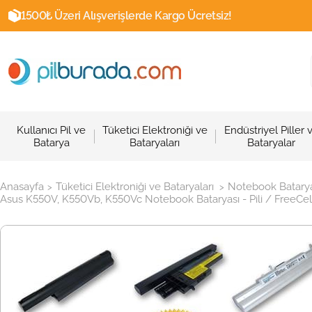
1500₺ Üzeri Alışverişlerde Kargo Ücretsiz!
Kullanıcı Pil ve
Tüketici Elektroniği ve
Endüstriyel Piller 
Batarya
Bataryaları
Bataryalar
Anasayfa
Tüketici Elektroniği ve Bataryaları
Notebook Batarya
>
>
Asus K550V, K550Vb, K550Vc Notebook Bataryası - Pili / FreeCell