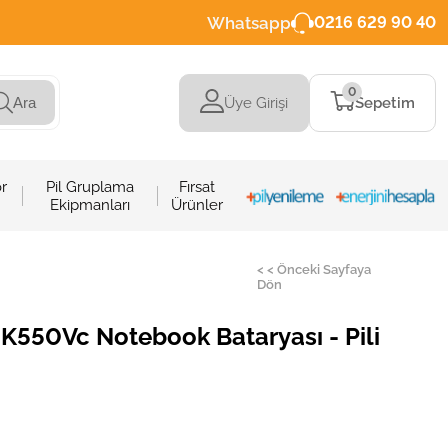
Whatsapp
0216 629 90 40
0
Üye Girişi
Sepetim
Ara
r
Pil Gruplama
Fırsat
Ekipmanları
Ürünler
< < Önceki Sayfaya
Dön
K550Vc Notebook Bataryası - Pili