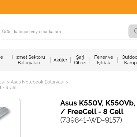
ve
Hizmet Sektörü
Şarj
Fener ve
Outdoo
Aküler
Bataryaları
Cihazı
Işıldak
Kamp
sı
Asus Notebook Bataryası
>
>
 - 8 Cell
Asus K550V, K550Vb, 
/ FreeCell - 8 Cell
(739841-WD-9157)