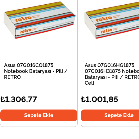
Asus 07G016CQ1875
Asus 07G016HG1875,
Notebook Bataryası - Pili /
07G016H31875 Noteb
RETRO
Bataryası - Pili / RETR
Cell
₺1.306,77
₺1.001,85
Sepete Ekle
Sepete Ekle