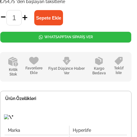
₺754,75
'den başlayan taksitlerle
WHATSAPPTAN SİPARİŞ VER
Favorilere
Teklif
Fiyat Düşünce Haber
Kargo
Kritik
Ekle
İste
Ver
Bedava
Stok
Ürün Özellikleri
Marka
Hyperlife