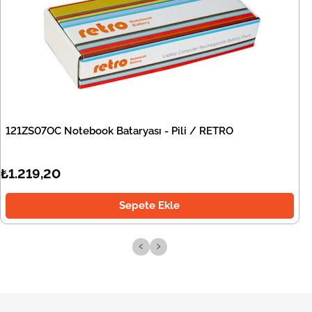
121ZS07OC Notebook Bataryası - Pili / RETRO
₺1.219,20
Sepete Ekle
‹
›