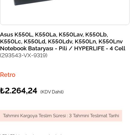
Asus K550L, K550La, K550Lav, K550Lb,
K550Lc, K550Ld, K550Ldv, K550Ln, K550Lnv
Notebook Bataryası - Pili / HYPERLIFE - 4 Cell
(293543-VX-9319)
Retro
₺2.264,24
(KDV Dahil)
Tahmini Kargoya Teslim Süresi
:
3 Tahmini Teslimat Tarihi