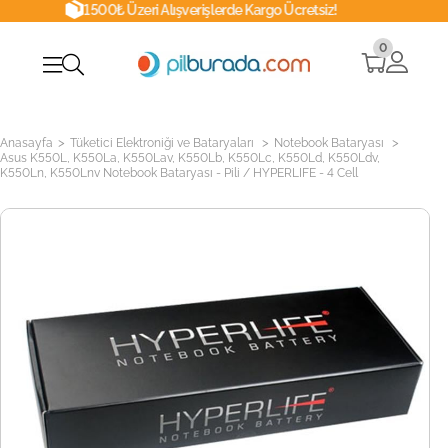
1500₺ Üzeri Alışverişlerde Kargo Ücretsiz!
0
>
>
>
Anasayfa
Tüketici Elektroniği ve Bataryaları
Notebook Bataryası
Asus K550L, K550La, K550Lav, K550Lb, K550Lc, K550Ld, K550Ldv,
K550Ln, K550Lnv Notebook Bataryası - Pili / HYPERLIFE - 4 Cell