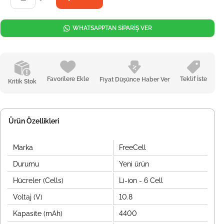
WHATSAPPTAN SİPARİŞ VER
Favorilere Ekle
Teklif İste
Fiyat Düşünce Haber Ver
Kritik Stok
Ürün Özellikleri
Marka
FreeCell
Durumu
Yeni ürün
Hücreler (Cells)
Li-ion - 6 Cell
Voltaj (V)
10.8
Kapasite (mAh)
4400