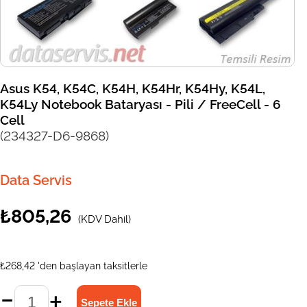
Asus K54, K54C, K54H, K54Hr, K54Hy, K54L,
K54Ly Notebook Bataryası - Pili / FreeCell - 6
Cell
(234327-D6-9868)
Data Servis
₺805,26
(KDV Dahil)
₺268,42
'den başlayan taksitlerle