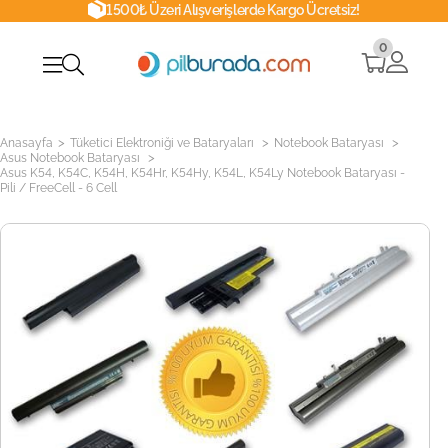
1500₺ Üzeri Alışverişlerde Kargo Ücretsiz!
0
>
>
>
Anasayfa
Tüketici Elektroniği ve Bataryaları
Notebook Bataryası
>
Asus Notebook Bataryası
Asus K54, K54C, K54H, K54Hr, K54Hy, K54L, K54Ly Notebook Bataryası -
Pili / FreeCell - 6 Cell