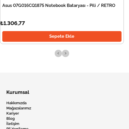
Asus 07G016CQ1875 Notebook Bataryası - Pili / RETRO
₺1.306,77
Sepete Ekle
‹
›
Kurumsal
Hakkımızda
Mağazalarımız
Kariyer
Blog
İletişim
Pil Yenileme