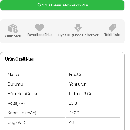
WHATSAPPTAN SİPARİŞ VER
Favorilere Ekle
Teklif İste
Fiyat Düşünce Haber Ver
Kritik Stok
Ürün Özellikleri
Marka
FreeCell
Durumu
Yeni ürün
Hücreler (Cells)
Li-ion - 6 Cell
Voltaj (V)
10.8
Kapasite (mAh)
4400
Güç (Wh)
48