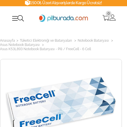
1500₺ Üzeri Alışverişlerde Kargo Ücretsiz!
0
>
>
>
Anasayfa
Tüketici Elektroniği ve Bataryaları
Notebook Bataryası
>
Asus Notebook Bataryası
Asus K53L893 Notebook Bataryası - Pili / FreeCell - 6 Cell