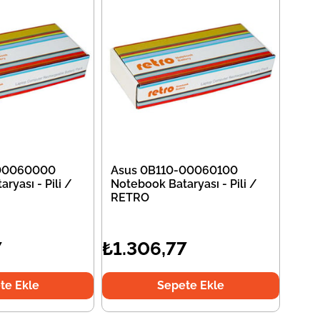
-00060000
Asus 0B110-00060100
ryası - Pili /
Notebook Bataryası - Pili /
RETRO
7
₺1.306,77
te Ekle
Sepete Ekle