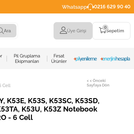
Whatsapp
0216 629 90 40
0
Üye Girişi
Sepetim
Ara
r
Pil Gruplama
Fırsat
Ekipmanları
Ürünler
< < Önceki
 Cell
Sayfaya Dön
Y, K53E, K53S, K53SC, K53SD,
K53TA, K53U, K53Z Notebook
RO - 6 Cell