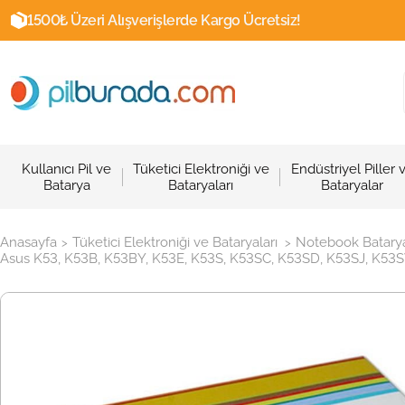
1500₺ Üzeri Alışverişlerde Kargo Ücretsiz!
Kullanıcı Pil ve
Tüketici Elektroniği ve
Endüstriyel Piller 
Batarya
Bataryaları
Bataryalar
Anasayfa
Tüketici Elektroniği ve Bataryaları
Notebook Batarya
>
>
Asus K53, K53B, K53BY, K53E, K53S, K53SC, K53SD, K53SJ, K53SV,