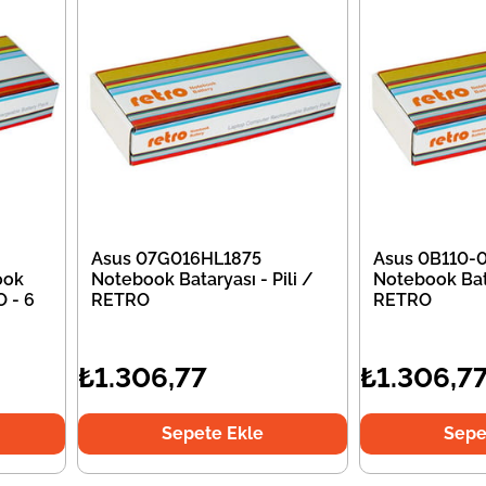
Asus 07G016HL1875
Asus 0B110
ook
Notebook Bataryası - Pili /
Notebook Bata
O - 6
RETRO
RETRO
₺1.306,77
₺1.306,7
Sepete Ekle
Sepe