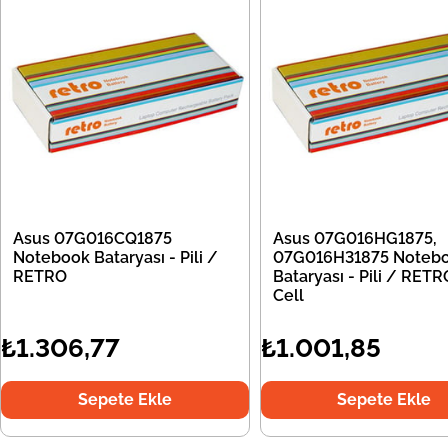
Asus 07G016CQ1875
Asus 07G016HG1875,
Notebook Bataryası - Pili /
07G016H31875 Noteb
RETRO
Bataryası - Pili / RETR
Cell
₺1.306,77
₺1.001,85
Sepete Ekle
Sepete Ekle