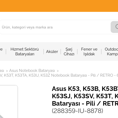
ve
Hizmet Sektörü
Şarj
Fener ve
Outdoo
Aküler
Bataryaları
Cihazı
Işıldak
Kamp
sı
Asus Notebook Bataryası
>
>
 K53T, K53TA, K53U, K53Z Notebook Bataryası - Pili / RETRO - 6
Asus K53, K53B, K53B
K53SJ, K53SV, K53T, 
Bataryası - Pili / RET
(288359-IU-8878)