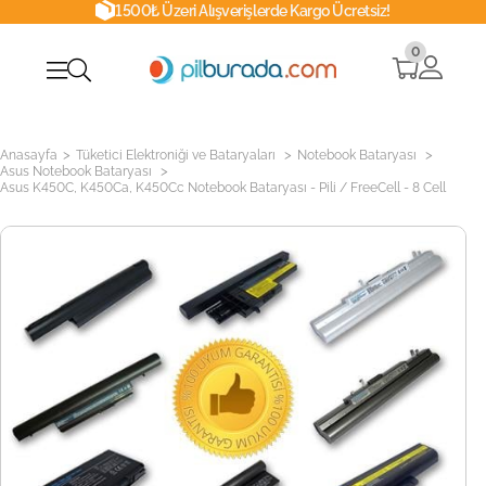
1500₺ Üzeri Alışverişlerde Kargo Ücretsiz!
0
>
>
>
Anasayfa
Tüketici Elektroniği ve Bataryaları
Notebook Bataryası
>
Asus Notebook Bataryası
Asus K450C, K450Ca, K450Cc Notebook Bataryası - Pili / FreeCell - 8 Cell