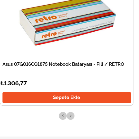
Asus 07G016CQ1875 Notebook Bataryası - Pili / RETRO
₺1.306,77
Sepete Ekle
‹
›