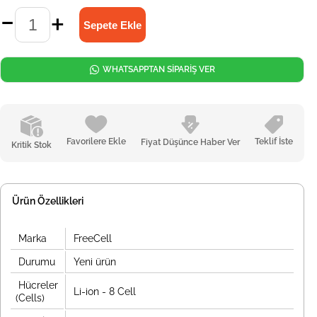
WHATSAPPTAN SİPARİŞ VER
Favorilere Ekle
Teklif İste
Fiyat Düşünce Haber Ver
Kritik Stok
Ürün Özellikleri
Marka
FreeCell
Durumu
Yeni ürün
Hücreler
Li-ion - 8 Cell
(Cells)