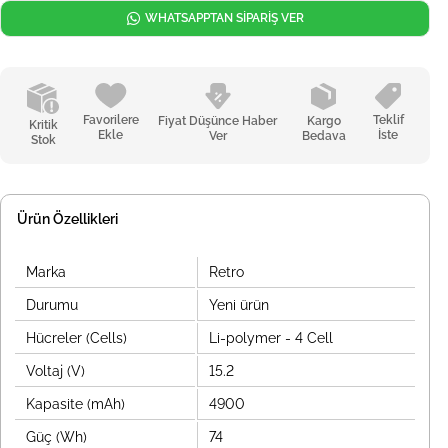
WHATSAPPTAN SİPARİŞ VER
Favorilere
Teklif
Fiyat Düşünce Haber
Kargo
Kritik
Ekle
İste
Ver
Bedava
Stok
Ürün Özellikleri
Marka
Retro
Durumu
Yeni ürün
Hücreler (Cells)
Li-polymer - 4 Cell
Voltaj (V)
15.2
Kapasite (mAh)
4900
Güç (Wh)
74