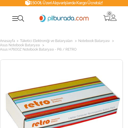
1500₺ Üzeri Alışverişlerde Kargo Ücretsiz!
0
>
>
>
Anasayfa
Tüketici Elektroniği ve Bataryaları
Notebook Bataryası
>
Asus Notebook Bataryası
Asus H7600Z Notebook Bataryası - Pili / RETRO