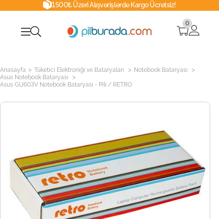
1500₺ Üzeri Alışverişlerde Kargo Ücretsiz!
0
>
>
>
Anasayfa
Tüketici Elektroniği ve Bataryaları
Notebook Bataryası
>
Asus Notebook Bataryası
Asus GU603V Notebook Bataryası - Pili / RETRO