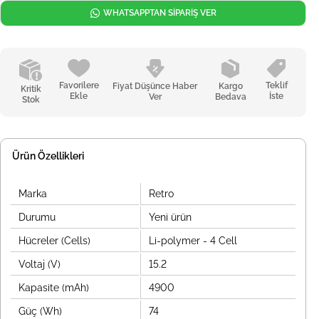
WHATSAPPTAN SİPARİŞ VER
Favorilere
Teklif
Fiyat Düşünce Haber
Kargo
Kritik
Ekle
İste
Ver
Bedava
Stok
Ürün Özellikleri
Marka
Retro
Durumu
Yeni ürün
Hücreler (Cells)
Li-polymer - 4 Cell
Voltaj (V)
15.2
Kapasite (mAh)
4900
Güç (Wh)
74