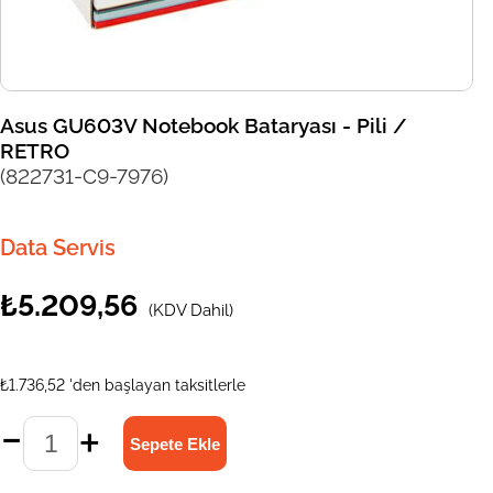
Asus GU603V Notebook Bataryası - Pili /
RETRO
(822731-C9-7976)
Data Servis
₺5.209,56
(KDV Dahil)
₺1.736,52
'den başlayan taksitlerle