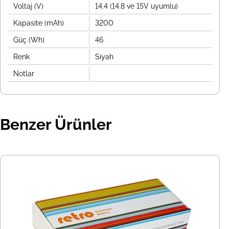
Voltaj (V)
14.4 (14.8 ve 15V uyumlu)
Kapasite (mAh)
3200
Güç (Wh)
46
Renk
Siyah
Notlar
Benzer Ürünler