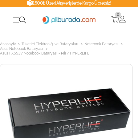
1500₺ Üzeri Alışverişlerde Kargo Ücretsiz!
0
>
>
>
Anasayfa
Tüketici Elektroniği ve Bataryaları
Notebook Bataryası
>
Asus Notebook Bataryası
Asus FX553V Notebook Bataryası - Pili / HYPERLIFE