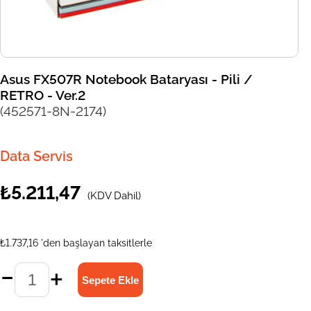
Asus FX507R Notebook Bataryası - Pili /
RETRO - Ver.2
(452571-8N-2174)
Data Servis
₺5.211,47
(KDV Dahil)
₺1.737,16
'den başlayan taksitlerle