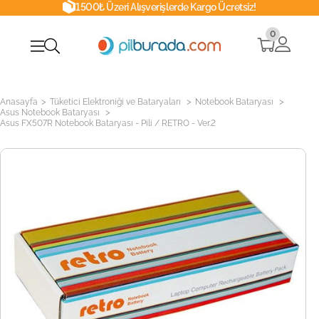
1500₺ Üzeri Alışverişlerde Kargo Ücretsiz!
0
>
>
>
Anasayfa
Tüketici Elektroniği ve Bataryaları
Notebook Bataryası
>
Asus Notebook Bataryası
Asus FX507R Notebook Bataryası - Pili / RETRO - Ver.2