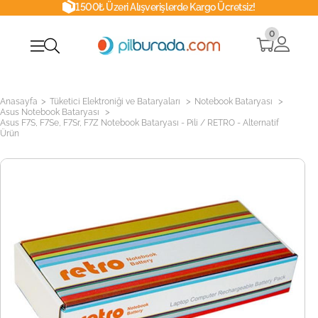
1500₺ Üzeri Alışverişlerde Kargo Ücretsiz!
0
>
>
>
Anasayfa
Tüketici Elektroniği ve Bataryaları
Notebook Bataryası
>
Asus Notebook Bataryası
Asus F7S, F7Se, F7Sr, F7Z Notebook Bataryası - Pili / RETRO - Alternatif
Ürün