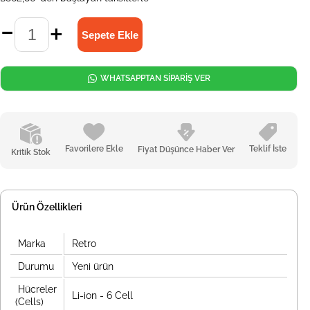
WHATSAPPTAN SİPARİŞ VER
Favorilere Ekle
Teklif İste
Fiyat Düşünce Haber Ver
Kritik Stok
Ürün Özellikleri
Marka
Retro
Durumu
Yeni ürün
Hücreler
Li-ion - 6 Cell
(Cells)