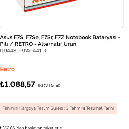
Asus F7S, F7Se, F7Sr, F7Z Notebook Bataryası -
Pili / RETRO - Alternatif Ürün
(194439-9W-4419)
Retro
₺1.088,57
(KDV Dahil)
Tahmini Kargoya Teslim Süresi
:
3 Tahmini Teslimat Tarihi
₺362,86
'den başlayan taksitlerle