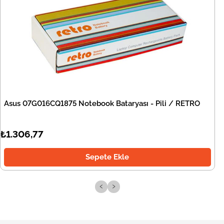
Asus 07G016CQ1875 Notebook Bataryası - Pili / RETRO
₺1.306,77
Sepete Ekle
‹
›