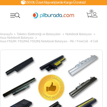
1500₺ Üzeri Alışverişlerde Kargo Ücretsiz!
0
>
>
>
Anasayfa
Tüketici Elektroniği ve Bataryaları
Notebook Bataryası
>
Asus Notebook Bataryası
Asus F552M, F552Md, F552Mj Notebook Bataryası - Pili / FreeCell - 8 Cell