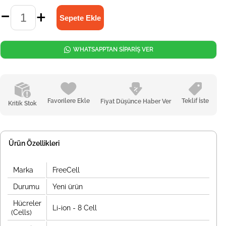
WHATSAPPTAN SİPARİŞ VER
Favorilere Ekle
Teklif İste
Fiyat Düşünce Haber Ver
Kritik Stok
Ürün Özellikleri
Marka
FreeCell
Durumu
Yeni ürün
Hücreler
Li-ion - 8 Cell
(Cells)