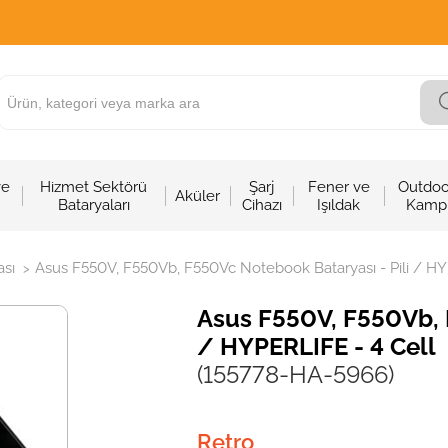
ve
Hizmet Sektörü
Şarj
Fener ve
Outdoo
Aküler
Bataryaları
Cihazı
Işıldak
Kamp
sı
Asus F550V, F550Vb, F550Vc Notebook Bataryası - Pili / HY
>
Asus F550V, F550Vb, 
/ HYPERLIFE - 4 Cell
(155778-HA-5966)
Retro