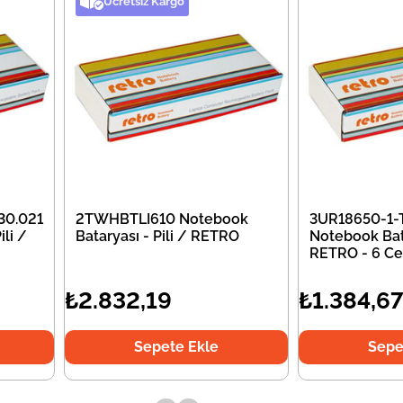
Ücretsiz Kargo
30.021
2TWHBTLI610 Notebook
3UR18650-1-
li /
Bataryası - Pili / RETRO
Notebook Bata
RETRO - 6 Ce
₺2.832,19
₺1.384,6
Sepete Ekle
Sepe