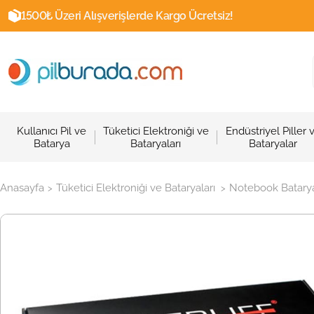
1500₺ Üzeri Alışverişlerde Kargo Ücretsiz!
Kullanıcı Pil ve
Tüketici Elektroniği ve
Endüstriyel Piller 
Batarya
Bataryaları
Bataryalar
Anasayfa
Tüketici Elektroniği ve Bataryaları
Notebook Batarya
>
>