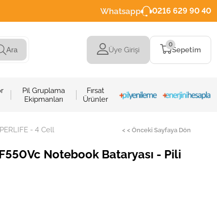
Whatsapp
0216 629 90 40
0
Üye Girişi
Sepetim
Ara
r
Pil Gruplama
Fırsat
Ekipmanları
Ürünler
PERLIFE - 4 Cell
< < Önceki Sayfaya Dön
F550Vc Notebook Bataryası - Pili