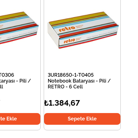
T0306
3UR18650-1-T0405
ryası - Pili /
Notebook Bataryası - Pili /
ll
RETRO - 6 Cell
7
₺1.384,67
te Ekle
Sepete Ekle