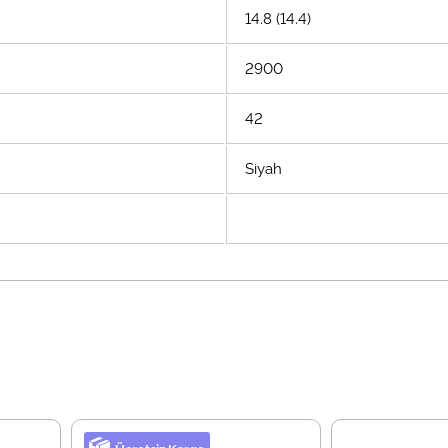
14.8 (14.4)
2900
42
Siyah