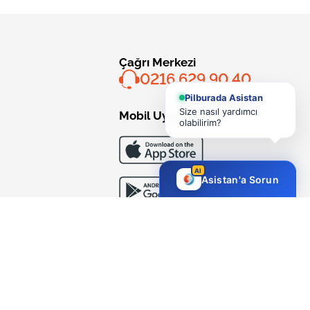
Çağrı Merkezi
0216 629 90 40
Pilburada Asistan
Size nasıl yardımcı
Mobil Uygulama
olabilirim?
AI
Asistan'a Sorun
Bizi Takip Edin