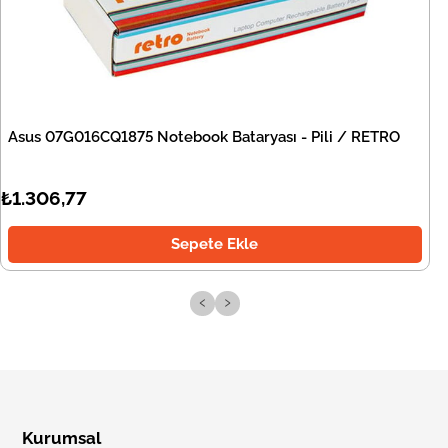
Asus 07G016CQ1875 Notebook Bataryası - Pili / RETRO
₺1.306,77
Sepete Ekle
‹
›
Kurumsal