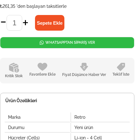
₺261,35
'den başlayan taksitlerle
WHATSAPPTAN SİPARİŞ VER
Favorilere Ekle
Teklif İste
Fiyat Düşünce Haber Ver
Kritik Stok
Ürün Özellikleri
Marka
Retro
Durumu
Yeni ürün
Hücreler (Cells)
Li-ion - 4 Cell