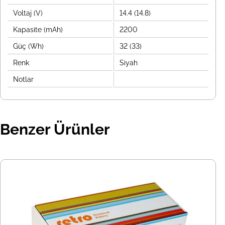
Voltaj (V)
14.4 (14.8)
Kapasite (mAh)
2200
Güç (Wh)
32 (33)
Renk
Siyah
Notlar
Benzer Ürünler