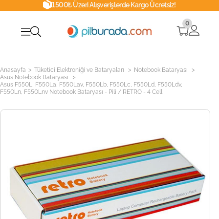
1500₺ Üzeri Alışverişlerde Kargo Ücretsiz!
0
>
>
>
Anasayfa
Tüketici Elektroniği ve Bataryaları
Notebook Bataryası
>
Asus Notebook Bataryası
Asus F550L, F550La, F550Lav, F550Lb, F550Lc, F550Ld, F550Ldv,
F550Ln, F550Lnv Notebook Bataryası - Pili / RETRO - 4 Cell