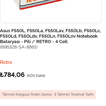
Asus F550L, F550La, F550Lav, F550Lb, F550Lc,
F550Ld, F550Ldv, F550Ln, F550Lnv Notebook
Bataryası - Pili / RETRO - 4 Cell
(896328-SA-8861)
Retro
₺784,06
(KDV Dahil)
Tahmini Kargoya Teslim Süresi
:
3 Tahmini Teslimat Tarihi