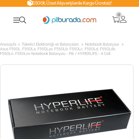
1500₺ Üzeri Alışverişlerde Kargo Ücretsiz!
0
>
>
>
Anasayfa
Tüketici Elektroniği ve Bataryaları
Notebook Bataryası
Asus F550L, F550La, F550Lav, F550Lb, F550Lc, F550Ld, F550Ldv,
F550Ln, F550Lnv Notebook Bataryası - Pili / HYPERLIFE - 4 Cell