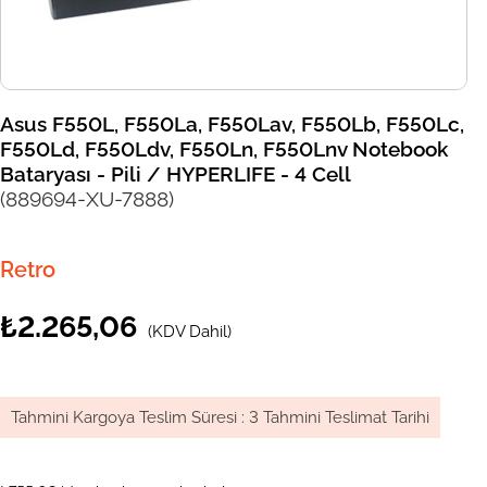
Asus F550L, F550La, F550Lav, F550Lb, F550Lc,
F550Ld, F550Ldv, F550Ln, F550Lnv Notebook
Bataryası - Pili / HYPERLIFE - 4 Cell
(889694-XU-7888)
Retro
₺2.265,06
(KDV Dahil)
Tahmini Kargoya Teslim Süresi
:
3 Tahmini Teslimat Tarihi