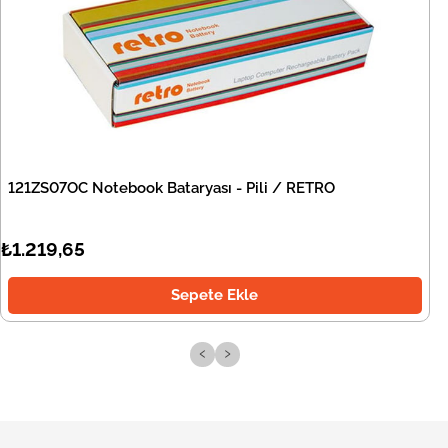
121ZS07OC Notebook Bataryası - Pili / RETRO
₺1.219,65
Sepete Ekle
‹
›