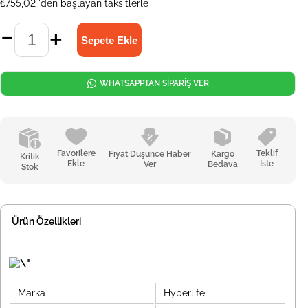
₺755,02
'den başlayan taksitlerle
WHATSAPPTAN SİPARİŞ VER
Favorilere
Teklif
Fiyat Düşünce Haber
Kargo
Kritik
Ekle
İste
Ver
Bedava
Stok
Ürün Özellikleri
Marka
Hyperlife