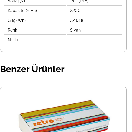
Voltaj (V)
14.4 (14.8)
Kapasite (mAh)
2200
Güç (Wh)
32 (33)
Renk
Siyah
Notlar
Benzer Ürünler