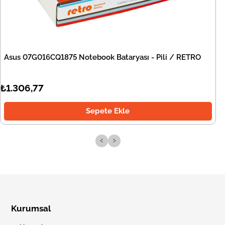
Asus 07G016CQ1875 Notebook Bataryası - Pili / RETRO
₺1.306,77
Sepete Ekle
‹
›
Kurumsal