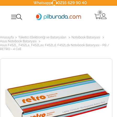
0216 629 90 40
Whatsapp
0
>
>
>
Anasayfa
Tüketici Elektroniği ve Bataryaları
Notebook Bataryası
>
Asus Notebook Bataryası
Asus F452L, F452La, F452Lav, F452Ld, F452Ldv Notebook Bataryası - Pili /
RETRO - 4 Cell