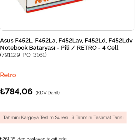
Asus F452L, F452La, F452Lav, F452Ld, F452Ldv
Notebook Bataryası - Pili / RETRO - 4 Cell
(791129-PO-3161)
Retro
₺784,06
(KDV Dahil)
Tahmini Kargoya Teslim Süresi
:
3 Tahmini Teslimat Tarihi
₺261,35
'den başlayan taksitlerle