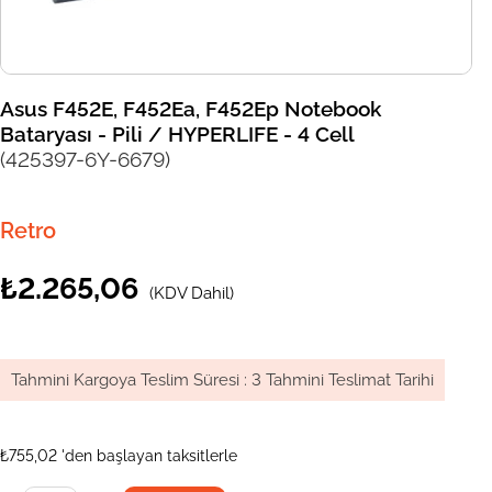
Asus F452E, F452Ea, F452Ep Notebook
Bataryası - Pili / HYPERLIFE - 4 Cell
(425397-6Y-6679)
Retro
₺2.265,06
(KDV Dahil)
Tahmini Kargoya Teslim Süresi
:
3 Tahmini Teslimat Tarihi
₺755,02
'den başlayan taksitlerle