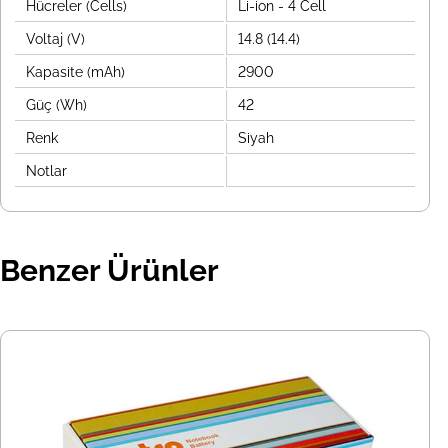
Hücreler (Cells)
Li-ion - 4 Cell
Voltaj (V)
14.8 (14.4)
Kapasite (mAh)
2900
Güç (Wh)
42
Renk
Siyah
Notlar
Benzer Ürünler