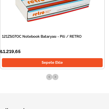
121ZS07OC Notebook Bataryası - Pili / RETRO
₺1.219,65
Sepete Ekle
‹
›