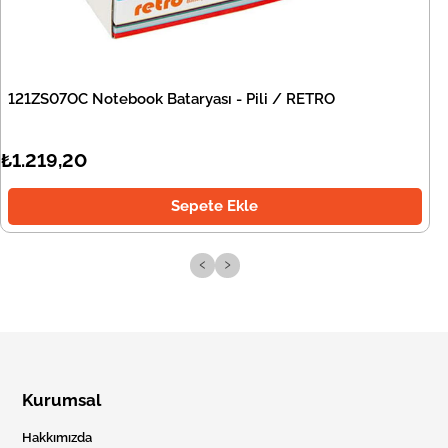
121ZS07OC Notebook Bataryası - Pili / RETRO
₺1.219,20
Sepete Ekle
‹
›
Kurumsal
Hakkımızda