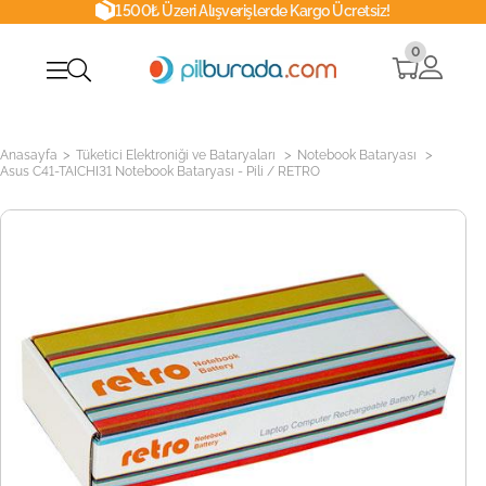
1500₺ Üzeri Alışverişlerde Kargo Ücretsiz!
0
>
>
>
Anasayfa
Tüketici Elektroniği ve Bataryaları
Notebook Bataryası
Asus C41-TAICHI31 Notebook Bataryası - Pili / RETRO