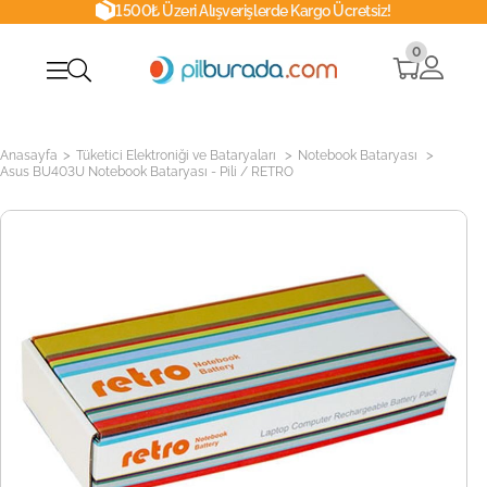
1500₺ Üzeri Alışverişlerde Kargo Ücretsiz!
0
>
>
>
Anasayfa
Tüketici Elektroniği ve Bataryaları
Notebook Bataryası
Asus BU403U Notebook Bataryası - Pili / RETRO