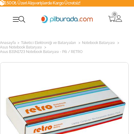
verişlerde Kargo Ücretsiz!
Whatsapp
0
>
>
>
Anasayfa
Tüketici Elektroniği ve Bataryaları
Notebook Bataryası
>
Asus Notebook Bataryası
Asus B31N1723 Notebook Bataryası - Pili / RETRO