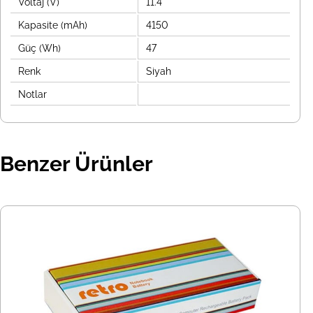
Voltaj (V)
11.4
Kapasite (mAh)
4150
Güç (Wh)
47
Renk
Siyah
Notlar
Benzer Ürünler