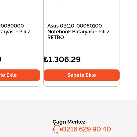
-00060000
Asus 0B110-00060100
ryası - Pili /
Notebook Bataryası - Pili /
RETRO
9
₺1.306,29
te Ekle
Sepete Ekle
Çağrı Merkezi
0216 629 90 40