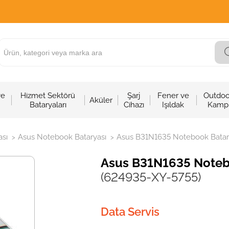
ve
Hizmet Sektörü
Şarj
Fener ve
Outdoo
Aküler
Bataryaları
Cihazı
Işıldak
Kamp
sı
Asus Notebook Bataryası
Asus B31N1635 Notebook Batary
>
>
Asus B31N1635 Notebo
(624935-XY-5755)
Data Servis