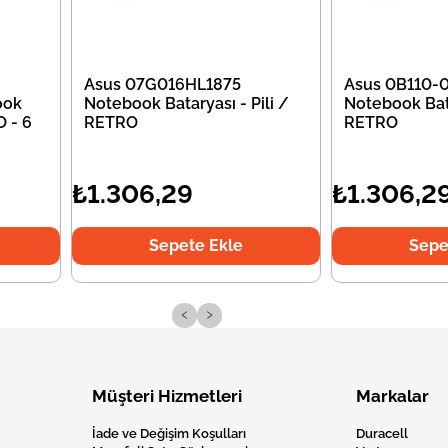
Asus 07G016HL1875
Asus 0B110
ook
Notebook Bataryası - Pili /
Notebook Bata
O - 6
RETRO
RETRO
₺1.306,29
₺1.306,2
Sepete Ekle
Sepe
‹
›
Müşteri Hizmetleri
Markalar
İade ve Değişim Koşulları
Duracell