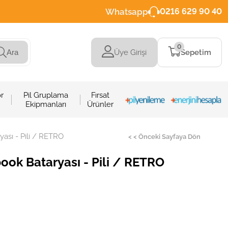
Whatsapp
0216 629 90 40
0
Üye Girişi
Sepetim
Ara
r
Pil Gruplama
Fırsat
Ekipmanları
Ürünler
ası - Pili / RETRO
< < Önceki Sayfaya Dön
ok Bataryası - Pili / RETRO