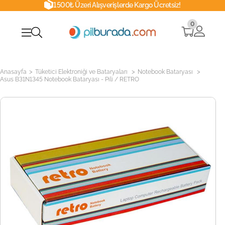
1500₺ Üzeri Alışverişlerde Kargo Ücretsiz!
0
>
>
>
Anasayfa
Tüketici Elektroniği ve Bataryaları
Notebook Bataryası
Asus B31N1345 Notebook Bataryası - Pili / RETRO