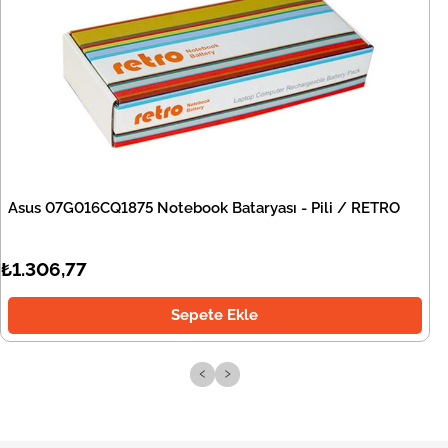
Asus 07G016CQ1875 Notebook Bataryası - Pili / RETRO
₺1.306,77
Sepete Ekle
‹
›