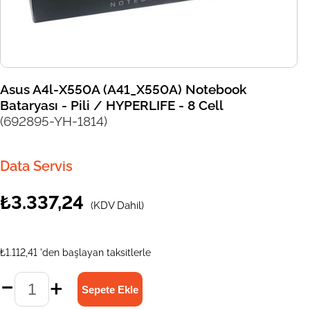
Asus A4l-X550A (A41_X550A) Notebook
Bataryası - Pili / HYPERLIFE - 8 Cell
(692895-YH-1814)
Data Servis
₺3.337,24
(KDV Dahil)
₺1.112,41
'den başlayan taksitlerle