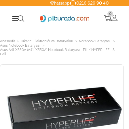
0216 629 90 40
Whatsapp
0
>
>
>
Anasayfa
Tüketici Elektroniği ve Bataryaları
Notebook Bataryası
>
Asus Notebook Bataryası
Asus A4l-X550A (A41_X550A) Notebook Bataryası - Pili / HYPERLIFE - 8
Cell