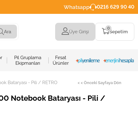
Whatsapp
0216 629 90 40
0
Üye Girişi
Sepetim
Ara
r
Pil Gruplama
Fırsat
Ekipmanları
Ürünler
 Bataryası - Pili / RETRO
< < Önceki Sayfaya Dön
 Notebook Bataryası - Pili /