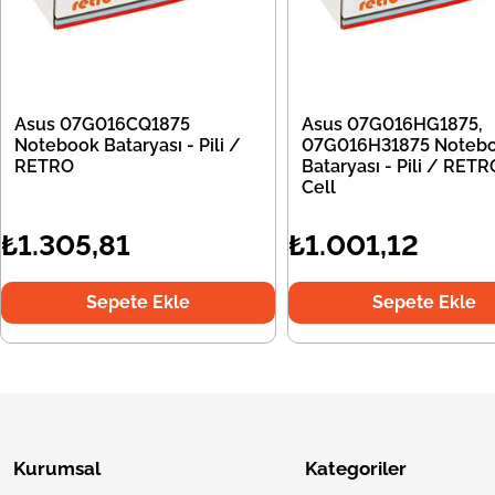
Asus 07G016CQ1875
Asus 07G016HG1875,
Notebook Bataryası - Pili /
07G016H31875 Noteb
RETRO
Bataryası - Pili / RETR
Cell
₺1.305,81
₺1.001,12
Sepete Ekle
Sepete Ekle
Kurumsal
Kategoriler