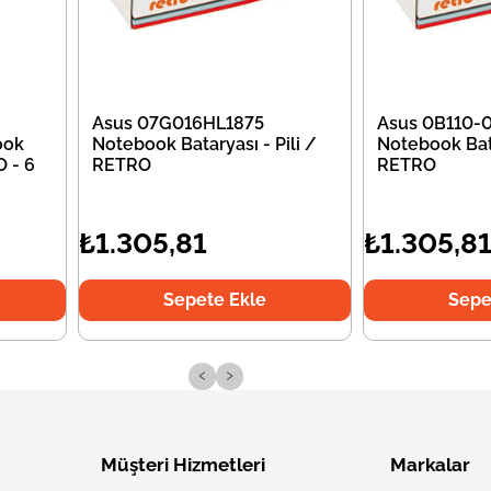
Asus 07G016HL1875
Asus 0B110
ook
Notebook Bataryası - Pili /
Notebook Bata
O - 6
RETRO
RETRO
₺1.305,81
₺1.305,8
Sepete Ekle
Sepe
‹
›
Müşteri Hizmetleri
Markalar