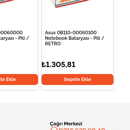
-00060000
Asus 0B110-00060100
ryası - Pili /
Notebook Bataryası - Pili /
RETRO
1
₺1.305,81
te Ekle
Sepete Ekle
Çağrı Merkezi