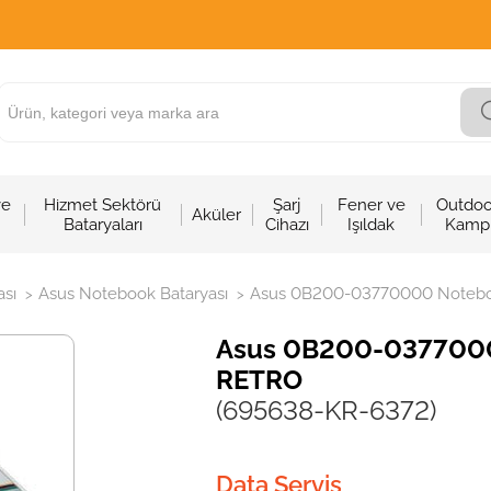
ve
Hizmet Sektörü
Şarj
Fener ve
Outdoo
Aküler
Bataryaları
Cihazı
Işıldak
Kamp
sı
Asus Notebook Bataryası
Asus 0B200-03770000 Notebook
>
>
Asus 0B200-03770000
RETRO
(695638-KR-6372)
Data Servis