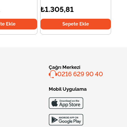
1
₺1.305,81
te Ekle
Sepete Ekle
Çağrı Merkezi
0216 629 90 40
Mobil Uygulama