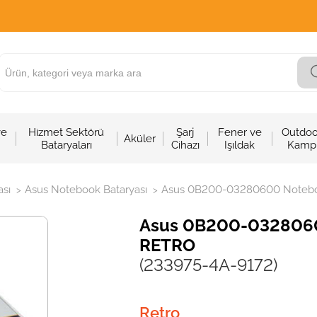
ve
Hizmet Sektörü
Şarj
Fener ve
Outdoo
Aküler
Bataryaları
Cihazı
Işıldak
Kamp
sı
Asus Notebook Bataryası
Asus 0B200-03280600 Notebook
>
>
Asus 0B200-03280600
RETRO
(233975-4A-9172)
Retro