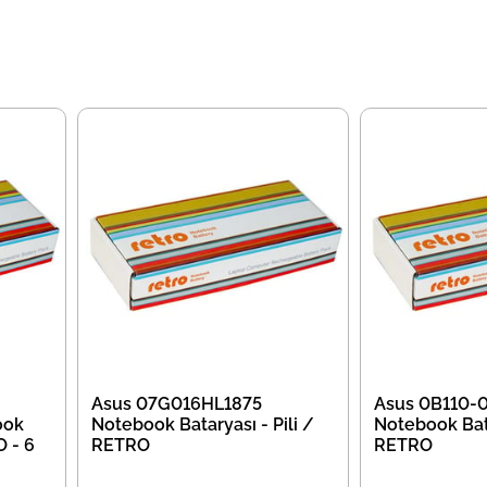
Asus 07G016HL1875
Asus 0B110
ook
Notebook Bataryası - Pili /
Notebook Bata
O - 6
RETRO
RETRO