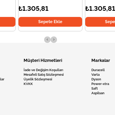
₺1.305,81
₺1.305,8
Sepete Ekle
Sepe
‹
›
Müşteri Hizmetleri
Markalar
İade ve Değişim Koşulları
Duracell
Mesafeli Satış Sözleşmesi
Varta
lar
Üyelik Sözleşmesi
Dyson
KVKK
Power-xtra
Saft
Aspilsan