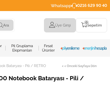
Whatsapp
0216 629 90 40
0
Üye Girişi
Sepetim
Ara
r
Pil Gruplama
Fırsat
Ekipmanları
Ürünler
 Bataryası - Pili / RETRO
< < Önceki Sayfaya Dön
 Notebook Bataryası - Pili /