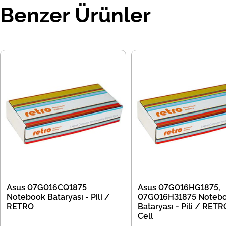
Benzer Ürünler
Asus 07G016CQ1875
Asus 07G016HG1875,
Notebook Bataryası - Pili /
07G016H31875 Noteb
RETRO
Bataryası - Pili / RETR
Cell