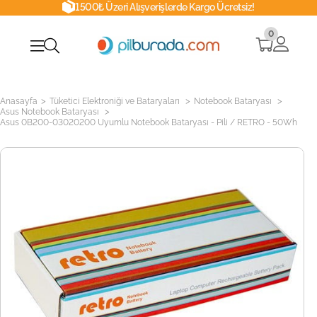
1500₺ Üzeri Alışverişlerde Kargo Ücretsiz!
0
>
>
>
Anasayfa
Tüketici Elektroniği ve Bataryaları
Notebook Bataryası
>
Asus Notebook Bataryası
Asus 0B200-03020200 Uyumlu Notebook Bataryası - Pili / RETRO - 50Wh