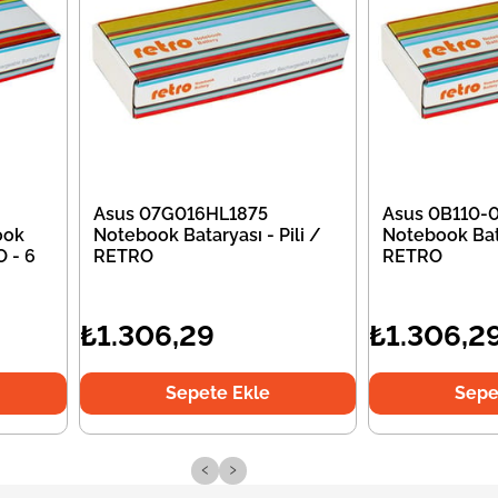
Asus 07G016HL1875
Asus 0B110
ook
Notebook Bataryası - Pili /
Notebook Bata
O - 6
RETRO
RETRO
₺1.306,29
₺1.306,2
Sepete Ekle
Sepe
‹
›