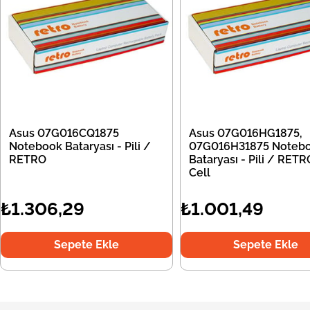
Asus 07G016CQ1875
Asus 07G016HG1875,
Notebook Bataryası - Pili /
07G016H31875 Noteb
RETRO
Bataryası - Pili / RETR
Cell
₺1.306,29
₺1.001,49
Sepete Ekle
Sepete Ekle