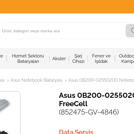
ve
Hizmet Sektörü
Şarj
Fener ve
Outdoo
Aküler
Bataryaları
Cihazı
Işıldak
Kamp
sı
Asus Notebook Bataryası
Asus 0B200-02550200 Notebook 
>
>
Asus 0B200-02550200
FreeCell
(852475-GV-4846)
Data Servis