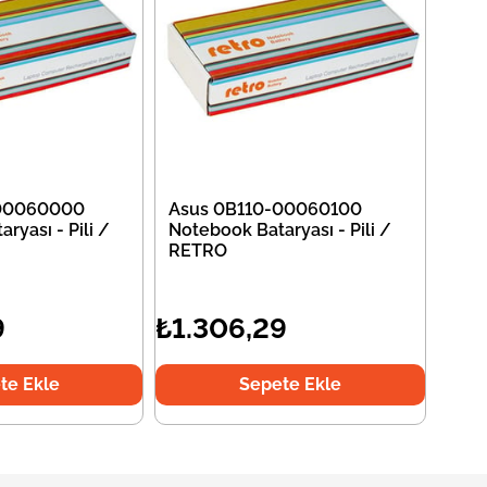
-00060000
Asus 0B110-00060100
ryası - Pili /
Notebook Bataryası - Pili /
RETRO
9
₺1.306,29
te Ekle
Sepete Ekle