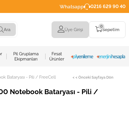
Whatsapp
0216 629 90 40
0
Üye Girişi
Sepetim
Ara
r
Pil Gruplama
Fırsat
Ekipmanları
Ürünler
Bataryası - Pili / FreeCell
< < Önceki Sayfaya Dön
 Notebook Bataryası - Pili /