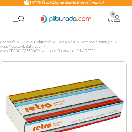
1500₺ Üzeri Alışverişlerde Kargo Ücretsiz!
0
>
>
>
Anasayfa
Tüketici Elektroniği ve Bataryaları
Notebook Bataryası
>
Asus Notebook Bataryası
Asus 0B200-02550000 Notebook Bataryası - Pili / RETRO