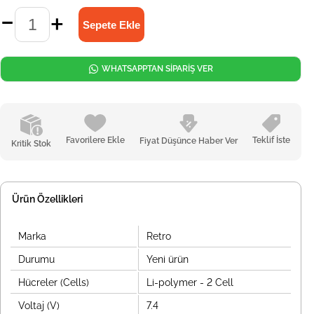
WHATSAPPTAN SİPARİŞ VER
Favorilere Ekle
Teklif İste
Fiyat Düşünce Haber Ver
Kritik Stok
Ürün Özellikleri
Marka
Retro
Durumu
Yeni ürün
Hücreler (Cells)
Li-polymer - 2 Cell
Voltaj (V)
7.4