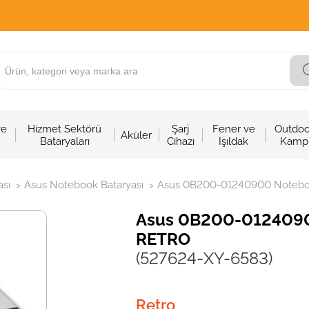
ve
Hizmet Sektörü
Şarj
Fener ve
Outdoo
Aküler
Bataryaları
Cihazı
Işıldak
Kamp
sı
Asus Notebook Bataryası
Asus 0B200-01240900 Notebook
>
>
Asus 0B200-01240900
RETRO
(527624-XY-6583)
Retro