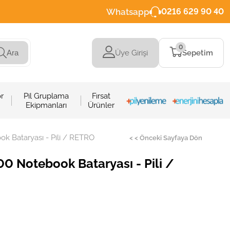
Whatsapp
0216 629 90 40
0
Üye Girişi
Sepetim
Ara
r
Pil Gruplama
Fırsat
Ekipmanları
Ürünler
 Bataryası - Pili / RETRO
< < Önceki Sayfaya Dön
 Notebook Bataryası - Pili /