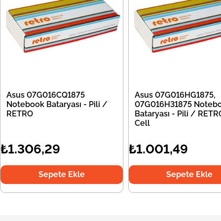
Asus 07G016CQ1875
Asus 07G016HG1875,
Notebook Bataryası - Pili /
07G016H31875 Noteb
RETRO
Bataryası - Pili / RETR
Cell
₺1.306,29
₺1.001,49
Sepete Ekle
Sepete Ekle