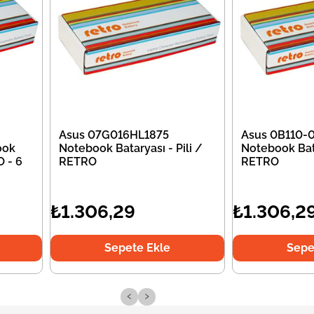
Asus 07G016HL1875
Asus 0B110
ook
Notebook Bataryası - Pili /
Notebook Bata
O - 6
RETRO
RETRO
₺1.306,29
₺1.306,2
Sepete Ekle
Sepe
‹
›