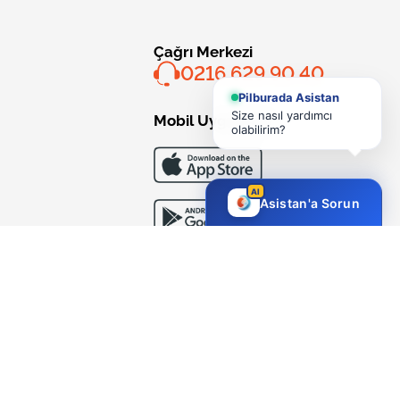
Çağrı Merkezi
0216 629 90 40
Pilburada Asistan
Size nasıl yardımcı
Mobil Uygulama
olabilirim?
AI
Asistan'a Sorun
Bizi Takip Edin