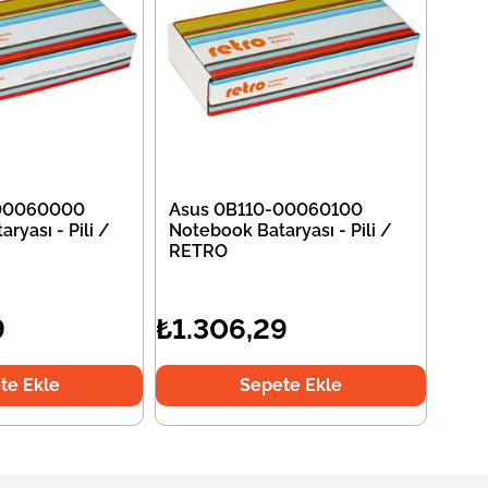
-00060000
Asus 0B110-00060100
ryası - Pili /
Notebook Bataryası - Pili /
RETRO
9
₺1.306,29
te Ekle
Sepete Ekle