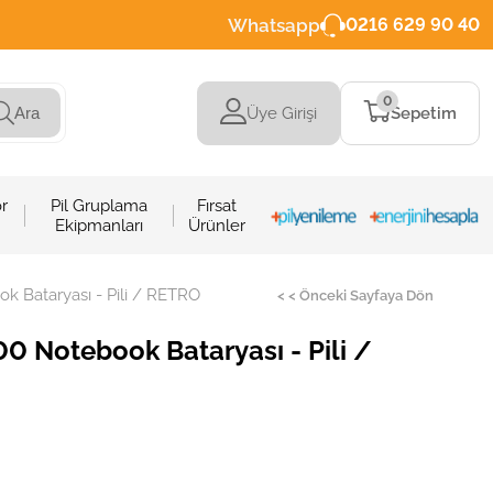
Whatsapp
0216 629 90 40
0
Üye Girişi
Sepetim
Ara
r
Pil Gruplama
Fırsat
Ekipmanları
Ürünler
Bataryası - Pili / RETRO
< < Önceki Sayfaya Dön
Notebook Bataryası - Pili /