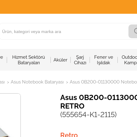
ve
Hizmet Sektörü
Şarj
Fener ve
Outdoo
Aküler
Bataryaları
Cihazı
Işıldak
Kamp
sı
Asus Notebook Bataryası
Asus 0B200-01130000 Notebook 
>
>
Asus 0B200-01130000 
RETRO
(555654-K1-2115)
Retro