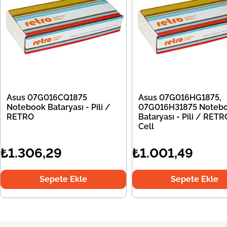
Asus 07G016CQ1875
Asus 07G016HG1875,
Notebook Bataryası - Pili /
07G016H31875 Noteb
RETRO
Bataryası - Pili / RETR
Cell
₺1.306,29
₺1.001,49
Sepete Ekle
Sepete Ekle