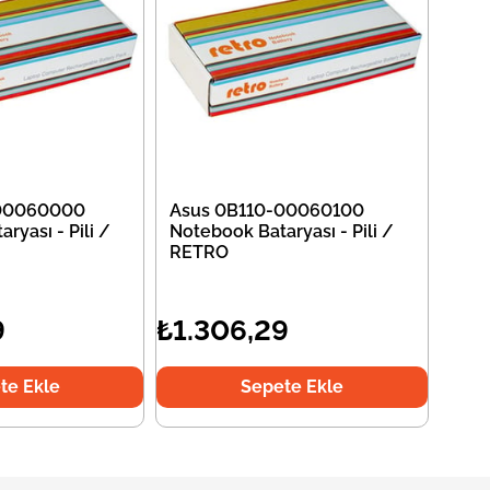
-00060000
Asus 0B110-00060100
ryası - Pili /
Notebook Bataryası - Pili /
RETRO
9
₺1.306,29
te Ekle
Sepete Ekle