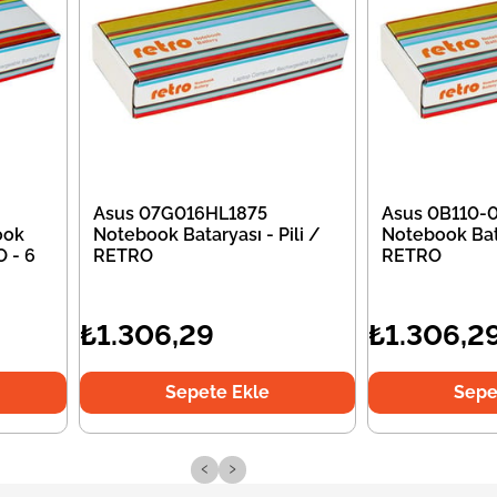
Asus 07G016HL1875
Asus 0B110
ook
Notebook Bataryası - Pili /
Notebook Bata
O - 6
RETRO
RETRO
₺1.306,29
₺1.306,2
Sepete Ekle
Sepe
‹
›