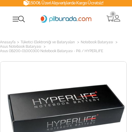
1500₺ Üzeri Alışverişlerde Kargo Ücretsiz!
0
>
>
>
Anasayfa
Tüketici Elektroniği ve Bataryaları
Notebook Bataryası
>
Asus Notebook Bataryası
Asus 0B200-01000300 Notebook Bataryası - Pili / HYPERLIFE