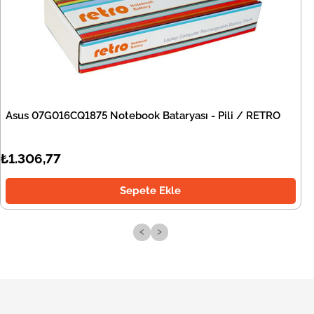
Asus 07G016CQ1875 Notebook Bataryası - Pili / RETRO
₺1.306,77
Sepete Ekle
‹
›