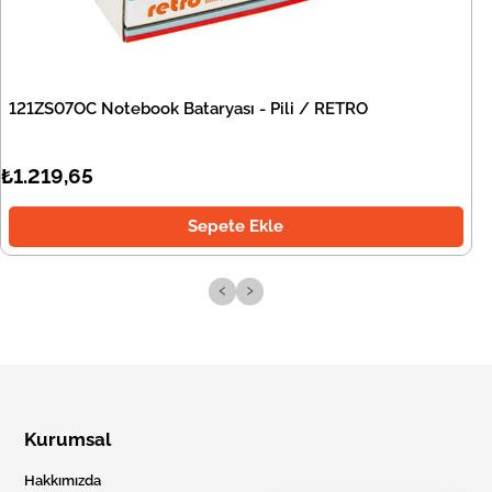
121ZS07OC Notebook Bataryası - Pili / RETRO
₺1.219,65
Sepete Ekle
‹
›
Kurumsal
Hakkımızda