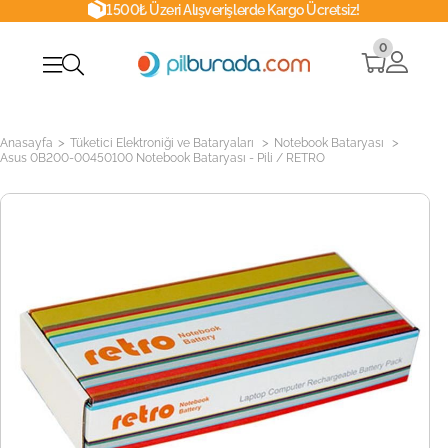
1500₺ Üzeri Alışverişlerde Kargo Ücretsiz!
0
>
>
>
Anasayfa
Tüketici Elektroniği ve Bataryaları
Notebook Bataryası
Asus 0B200-00450100 Notebook Bataryası - Pili / RETRO