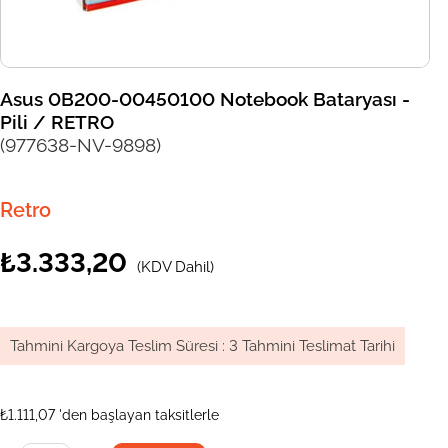
Asus 0B200-00450100 Notebook Bataryası -
Pili / RETRO
(977638-NV-9898)
Retro
₺3.333,20
(KDV Dahil)
Tahmini Kargoya Teslim Süresi
:
3 Tahmini Teslimat Tarihi
₺1.111,07
'den başlayan taksitlerle