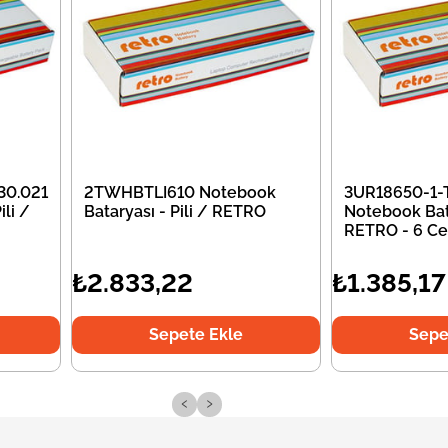
30.021
2TWHBTLI610 Notebook
3UR18650-1-
li /
Bataryası - Pili / RETRO
Notebook Bata
RETRO - 6 Ce
₺2.833,22
₺1.385,17
Sepete Ekle
Sepe
‹
›