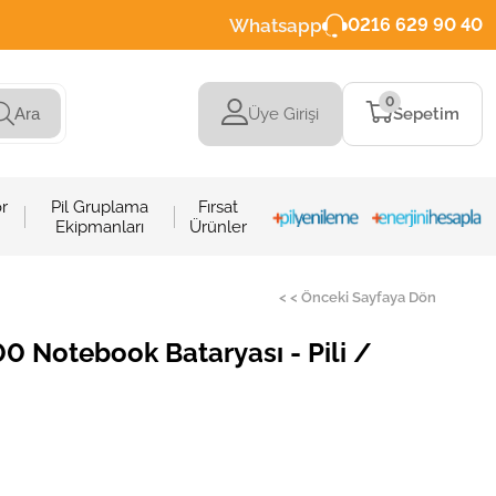
Whatsapp
0216 629 90 40
0
Üye Girişi
Sepetim
Ara
r
Pil Gruplama
Fırsat
Ekipmanları
Ürünler
< < Önceki Sayfaya Dön
Notebook Bataryası - Pili /