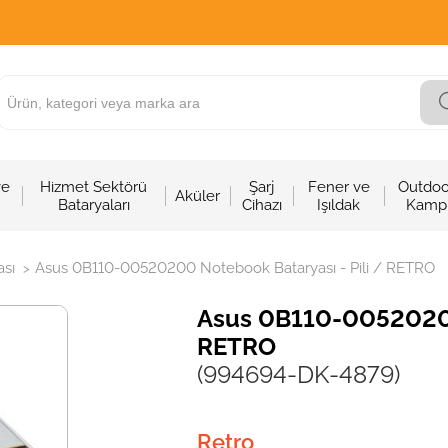
ve
Hizmet Sektörü
Şarj
Fener ve
Outdoo
Aküler
Bataryaları
Cihazı
Işıldak
Kamp
sı
Asus 0B110-00520200 Notebook Bataryası - Pili / RETRO
>
Asus 0B110-00520200 
RETRO
(994694-DK-4879)
Retro