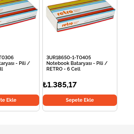
T0306
3UR18650-1-T0405
ryası - Pili /
Notebook Bataryası - Pili /
ll
RETRO - 6 Cell
₺1.385,17
te Ekle
Sepete Ekle