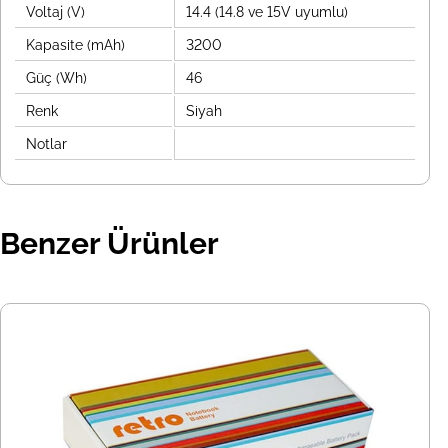
Voltaj (V)
14.4 (14.8 ve 15V uyumlu)
Kapasite (mAh)
3200
Güç (Wh)
46
Renk
Siyah
Notlar
Benzer Ürünler