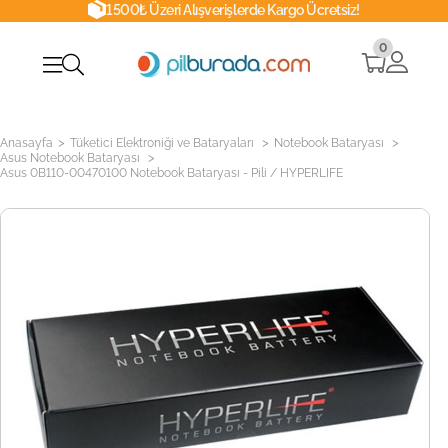
1500₺ Üzeri Alışverişlerde Kargo Ücretsiz!
0
>
>
>
Anasayfa
Tüketici Elektroniği ve Bataryaları
Notebook Bataryası
>
Asus Notebook Bataryası
Asus 0B110-00470100 Notebook Bataryası - Pili / HYPERLIFE