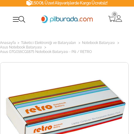
1500₺ Üzeri Alışverişlerde Kargo Ücretsiz!
0
>
>
>
Anasayfa
Tüketici Elektroniği ve Bataryaları
Notebook Bataryası
>
Asus Notebook Bataryası
Asus 07G016CQ1875 Notebook Bataryası - Pili / RETRO