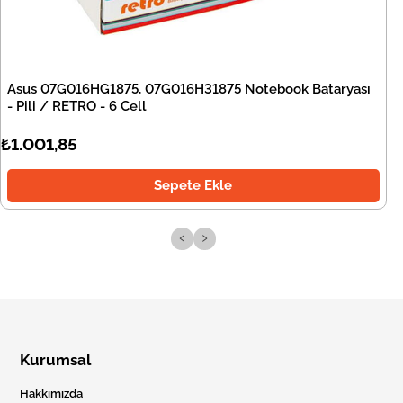
Asus 07G016HG1875, 07G016H31875 Notebook Bataryası
- Pili / RETRO - 6 Cell
₺1.001,85
Sepete Ekle
‹
›
Kurumsal
Hakkımızda