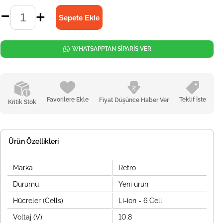
WHATSAPPTAN SİPARİŞ VER
Favorilere Ekle
Teklif İste
Fiyat Düşünce Haber Ver
Kritik Stok
Ürün Özellikleri
Marka
Retro
Durumu
Yeni ürün
Hücreler (Cells)
Li-ion - 6 Cell
Voltaj (V)
10.8