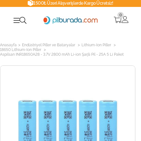
1500₺ Üzeri Alışverişlerde Kargo Ücretsiz!
0
>
>
>
Anasayfa
Endüstriyel Piller ve Bataryalar
Lithium-Ion Piller
>
18650 Lithium-Ion Piller
Aspilsan INR18650A28 - 3.7V 2800 mAh Li-ion Şarjlı Pil - 25A 5 Li Paket