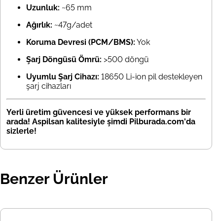
Uzunluk:
~65 mm
Ağırlık:
~47g/adet
Koruma Devresi (PCM/BMS):
Yok
Şarj Döngüsü Ömrü:
>500 döngü
Uyumlu Şarj Cihazı:
18650 Li-ion pil destekleyen
şarj cihazları
Yerli üretim güvencesi ve yüksek performans bir
arada! Aspilsan kalitesiyle şimdi Pilburada.com'da
sizlerle!
Benzer Ürünler