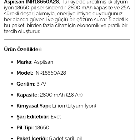
Aspilsan INR18650A28
, Türkiye'de üretilmiş ilk lityum
iyon 18650 pil serisindendir. 2800 mAh kapasite ve 25A
sürekli deşarj akımıyla, enerjiye ihtiyaç duyduğunuz
her alanda güvenli ve güçlü bir çözüm sunar. 5 adetlik
bu paket, birden fazla cihaz için ekonomik ve pratik bir
tercih oluşturur.
Ürün Özellikleri
Marka:
Aspilsan
Model:
INR18650A28
Gerilim:
3.7V
Kapasite:
2800 mAh (2.8 Ah)
Kimyasal Yapı:
Li-ion (Lityum İyon)
Şarj Edilebilir:
Evet
Pil Tipi:
18650
Paket İçeriği:
5 adet şarjlı pil