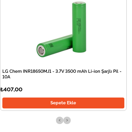
LG Chem INR18650MJ1 - 3.7V 3500 mAh Li-ion Şarjlı Pil -
10A
₺407,00
Sepete Ekle
‹
›