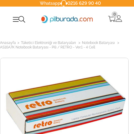
0216 629 90 40
Whatsapp
0
>
>
>
Anasayfa
Tüketici Elektroniği ve Bataryaları
Notebook Bataryası
AS16A7K Notebook Bataryası - Pili / RETRO - Ver.1 - 4 Cell