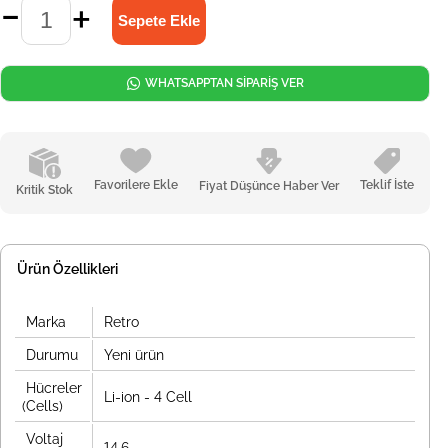
WHATSAPPTAN SİPARİŞ VER
Favorilere Ekle
Teklif İste
Fiyat Düşünce Haber Ver
Kritik Stok
Ürün Özellikleri
Marka
Retro
Durumu
Yeni ürün
Hücreler
Li-ion - 4 Cell
(Cells)
Voltaj