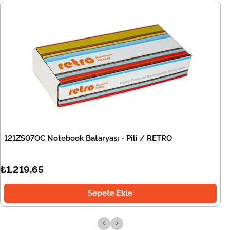
121ZS07OC Notebook Bataryası - Pili / RETRO
₺1.219,65
Sepete Ekle
‹
›