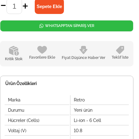
WHATSAPPTAN SİPARİŞ VER
Favorilere Ekle
Teklif İste
Fiyat Düşünce Haber Ver
Kritik Stok
Ürün Özellikleri
Marka
Retro
Durumu
Yeni ürün
Hücreler (Cells)
Li-ion - 6 Cell
Voltaj (V)
10.8