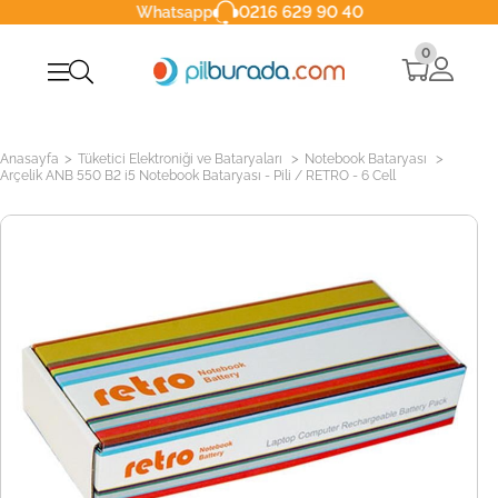
0216 629 90 40
Whatsapp
0
>
>
>
Anasayfa
Tüketici Elektroniği ve Bataryaları
Notebook Bataryası
Arçelik ANB 550 B2 i5 Notebook Bataryası - Pili / RETRO - 6 Cell