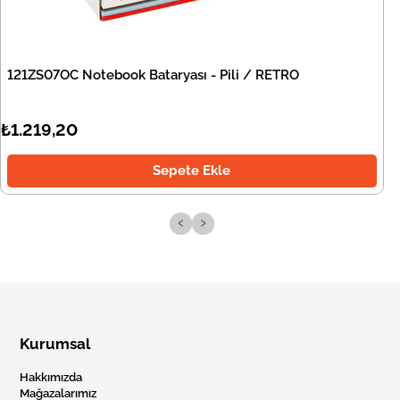
121ZS07OC Notebook Bataryası - Pili / RETRO
₺1.219,20
Sepete Ekle
‹
›
Kurumsal
Hakkımızda
Mağazalarımız