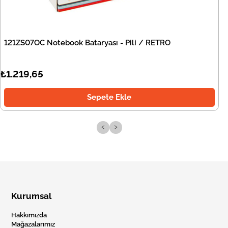
121ZS07OC Notebook Bataryası - Pili / RETRO
₺1.219,65
Sepete Ekle
‹
›
Kurumsal
Hakkımızda
Mağazalarımız