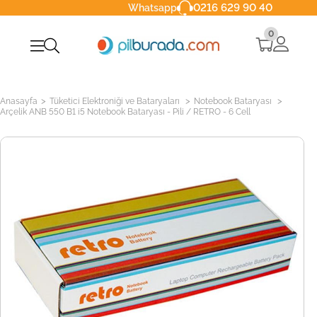
0216 629 90 40
Whatsapp
0
>
>
>
Anasayfa
Tüketici Elektroniği ve Bataryaları
Notebook Bataryası
Arçelik ANB 550 B1 i5 Notebook Bataryası - Pili / RETRO - 6 Cell