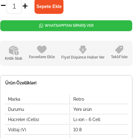
WHATSAPPTAN SİPARİŞ VER
Favorilere Ekle
Teklif İste
Fiyat Düşünce Haber Ver
Kritik Stok
Ürün Özellikleri
Marka
Retro
Durumu
Yeni ürün
Hücreler (Cells)
Li-ion - 6 Cell
Voltaj (V)
10.8