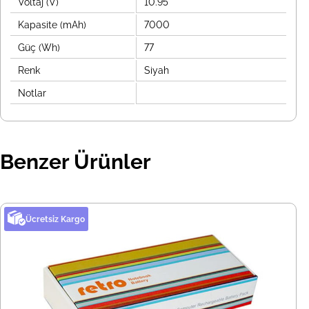
Voltaj (V)
10.95
Kapasite (mAh)
7000
Güç (Wh)
77
Renk
Siyah
Notlar
Benzer Ürünler
Ücretsiz Kargo