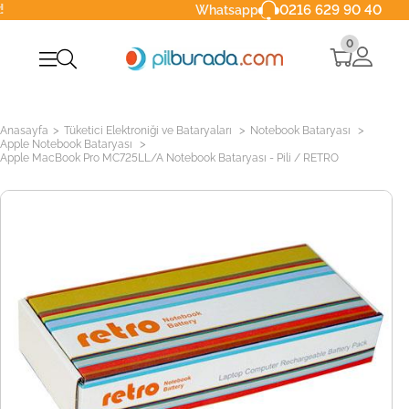
0216 629 90 40
Whatsapp
0
>
>
>
Anasayfa
Tüketici Elektroniği ve Bataryaları
Notebook Bataryası
>
Apple Notebook Bataryası
Apple MacBook Pro MC725LL/A Notebook Bataryası - Pili / RETRO