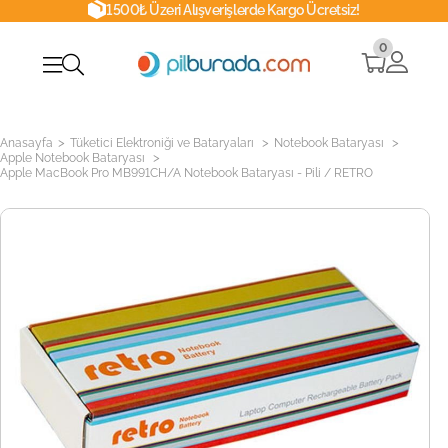
1500₺ Üzeri Alışverişlerde Kargo Ücretsiz!
0
>
>
>
Anasayfa
Tüketici Elektroniği ve Bataryaları
Notebook Bataryası
>
Apple Notebook Bataryası
Apple MacBook Pro MB991CH/A Notebook Bataryası - Pili / RETRO