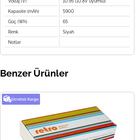
Voltaj (V)
10.95 (10.8V uyumlu)
Kapasite (mAh)
5900
Güç (Wh)
65
Renk
Siyah
Notlar
Benzer Ürünler
Ücretsiz Kargo