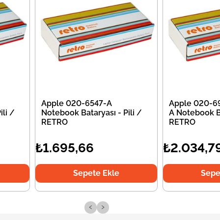
Apple 020-6547-A
Apple 020-6
li /
Notebook Bataryası - Pili /
A Notebook Ba
RETRO
RETRO
₺1.695,66
₺2.034,7
Sepete Ekle
Sepe
‹
›