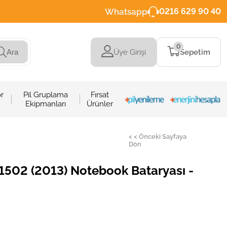
Whatsapp
0216 629 90 40
0
Üye Girişi
Sepetim
Ara
r
Pil Gruplama
Fırsat
Ekipmanları
Ürünler
< < Önceki Sayfaya
Dön
502 (2013) Notebook Bataryası -