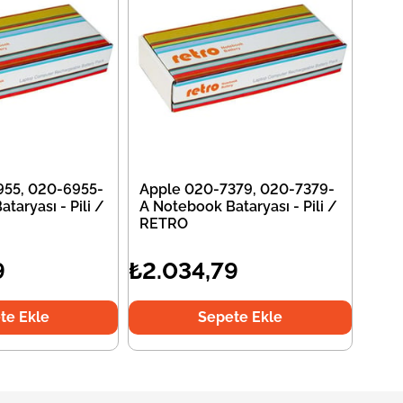
955, 020-6955-
Apple 020-7379, 020-7379-
taryası - Pili /
A Notebook Bataryası - Pili /
RETRO
9
₺2.034,79
te Ekle
Sepete Ekle