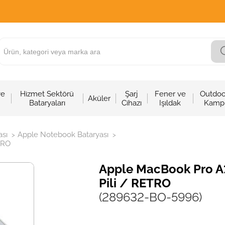
ve
Hizmet Sektörü
Şarj
Fener ve
Outdoo
Aküler
Bataryaları
Cihazı
Işıldak
Kamp
sı
Apple Notebook Bataryası
>
>
TRO
Apple MacBook Pro A1
Pili / RETRO
(289632-BO-5996)